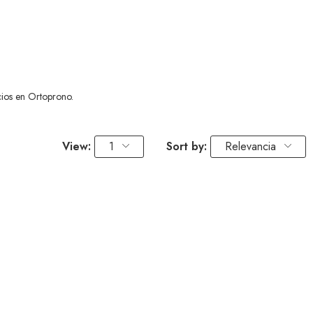
cios en Ortoprono.
View:
1
Sort by:
Relevancia