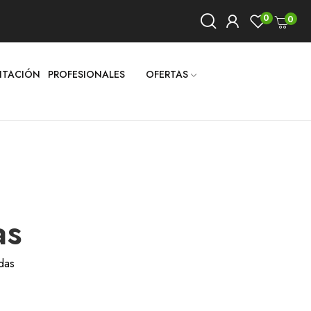
0
0
LITACIÓN
PROFESIONALES
OFERTAS
as
edas