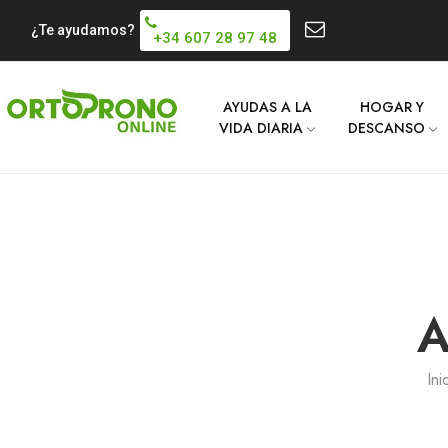
¿Te ayudamos?
+34 607 28 97 48
AYUDAS A LA
HOGAR Y
VIDA DIARIA
DESCANSO
A
Ini