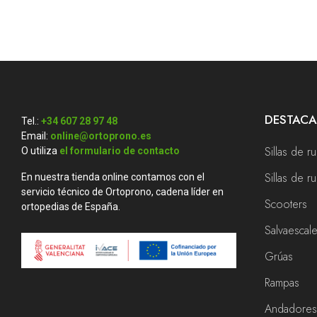
DESTAC
Tel.:
+34 607 28 97 48
Email:
online@ortoprono.es
Sillas de r
O utiliza
el formulario de contacto
Sillas de 
En nuestra tienda online contamos con el
servicio técnico de Ortoprono, cadena líder en
Scooters
ortopedias de España.
Salvaescal
Grúas
Rampas
Andadore